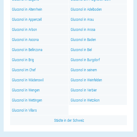
Gluconol in Altenrhein
Gluconol in Adelboden
Gluconol in Appenzell
Gluconol in Arau
Gluconol in Arbon
Gluconol in Arosa
Gluconol in Ascona
Gluconol in Baden
Gluconol in Bellinzona
Gluconol in Biel
Gluconol in Brig
Gluconol in Burgdorf
Gluconol im Chef
Gluconol in seinem
Gluconol in Wädenswil
Gluconol in Weinfelden
Gluconol in Wengen
Gluconol in Verbier
Gluconol in Wettingen
Gluconol in Wetzikon
Gluconol in Villars
Städte in der Schweiz