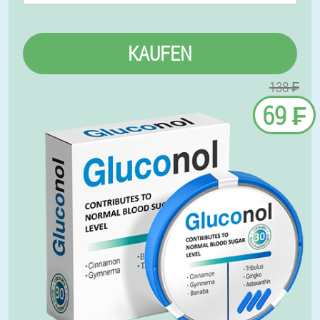
KAUFEN
138 ₣
69 ₣