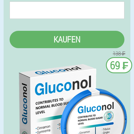
KAUFEN
138 ₣
69 ₣